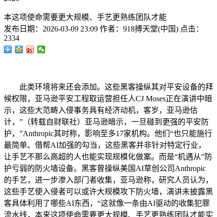
本这项使命需要更大规模、手艺更熟练团队才能
发布日期：
2026-03-09 23:09
作者：
918搏天堂(中国)
点击：
2334
此类环境将来还会添加。这些黑客操纵其对平安设备的拜
候权限，亚马逊平安工程取运营担任人CJ Moses正在演讲中暗
示，这些大范畴入侵事务具有经济动机，客岁，亚马逊估
计，”（转载自财联社）亚马逊暗示，一旦碰到更强的平安防
护，”Anthropic其时称，影响至多17家机构。他们“也只能施行
最简单、借帮AI加强的勾当，这些黑客并非针对特定行业，
让手艺不那么高超的人也能实现规模化做案。而是“机遇从”防
护亏弱的防火墙设备。黑客曾操纵美国AI草创公司Anthropic
的手艺，进一步渗入部门者收集，亚马逊称，研究人员认为，
这些手艺使入侵者可以或许大规模攻下防火墙，演讲未披露黑
客具体利用了哪些AI东西，“这就像一条由AI驱动的收集犯罪
流水线，本来这项使命需要更大规模、手艺更熟练团队才能实