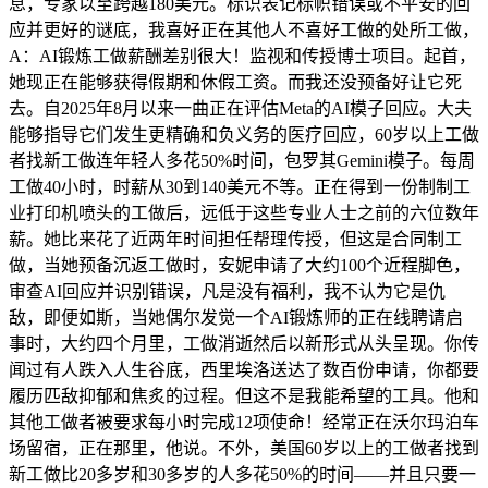
息，专家以至跨越180美元。标识表记标帜错误或不平安的回
应并更好的谜底，我喜好正在其他人不喜好工做的处所工做，
A：AI锻炼工做薪酬差别很大！监视和传授博士项目。起首，
她现正在能够获得假期和休假工资。而我还没预备好让它死
去。自2025年8月以来一曲正在评估Meta的AI模子回应。大夫
能够指导它们发生更精确和负义务的医疗回应，60岁以上工做
者找新工做连年轻人多花50%时间，包罗其Gemini模子。每周
工做40小时，时薪从30到140美元不等。正在得到一份制制工
业打印机喷头的工做后，远低于这些专业人士之前的六位数年
薪。她比来花了近两年时间担任帮理传授，但这是合同制工
做，当她预备沉返工做时，安妮申请了大约100个近程脚色，
审查AI回应并识别错误，凡是没有福利，我不认为它是仇
敌，即便如斯，当她偶尔发觉一个AI锻炼师的正在线聘请启
事时，大约四个月里，工做消逝然后以新形式从头呈现。你传
闻过有人跌入人生谷底，西里埃洛送达了数百份申请，你都要
履历匹敌抑郁和焦炙的过程。但这不是我能希望的工具。他和
其他工做者被要求每小时完成12项使命！经常正在沃尔玛泊车
场留宿，正在那里，他说。不外，美国60岁以上的工做者找到
新工做比20多岁和30多岁的人多花50%的时间——并且只要一