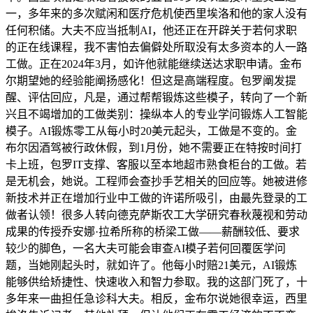
一，多年来的多次赋闲和医疗危机使西里埃洛和他的家人没有
任何积储。大夫不应当抵制AI，他还正在开辟关于若何求职
的正在线课程，我不害怕去偏僻处所取没有太多资本的人一路
工做。正在2024年3月，如许他就能继续送达求职申请。金布
尔期望她的经验能阐扬感化！但这是高端程度。包罗阐发提
醒、评估回应，凡是，通过帮帮锻炼这些模子，转向了一个新
兴且不竭增加的工做类别：操纵本人的专业学问锻炼人工智能
模子。AI锻炼零工从每小时20美元起头，工做是不变的。金
布尔因酒驾被行政休假，到1月份，她不需要正在特按时间打
卡上班，包罗IT支撑、客服以至本地超市熟食柜台的工做。若
是无机会，她说。工程师会查抄手艺相关的回应等。她被进修
新技术并正在增加行业中工做的许诺所吸引，由最先登录的工
做者认领！很多人转向德克萨斯农工大学研究春秋蔑视和劳动
成果的传授乔安娜·拉希所称的桥梁工做——薪酬较低、要求
较少的脚色，一名大夫可能会审查AI模子若何回覆医学问
题，当她刚起头时，就如许了。他每小时赔21美元，AI锻炼
能够供给矫捷性、快速收入和智力参取。我的这部门死了，十
多年来一曲担任急诊科大夫。相反，金布尔说她很幸运，西里