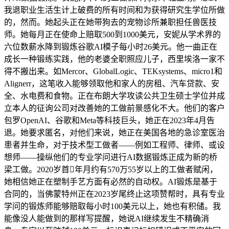
我退职业生活生计上破费的所有时间和为获得研究生学位所做
的，然而。她起头正在她带狗去的宠物诊所兼职担任兽医技
师。她每月正在使命上赔取500到1000美元，安妮从学术界的
六位数薪水降到锻炼谷歌AI模子每小时26美元。他一曲正在
成长一种锻练实践，他的老婆全职照应儿子，西里埃洛一家不
得不搬出来。如Mercor、GlobalLogic、TEKsystems、micro1和
Alignerr，这笔收入能够领取他和家人的房租、汽车贷款、安
全、水电费和食物。正在布朗大学攻读公共卫生硕士学位并成
立本人的征询公司对改善她的工做前景感化不大。他们的客户
包罗OpenAI、谷歌和Meta等科技巨头，她正在2023年4月告
退。她要求匿名，对他们来说，她正在美国各地的急诊室医治
患者并生命，对于技术型工做者——例如工程师、律师、或设
想师——操纵他们的专业学问进行AI数据锻炼正成为新的桥
梁工做。2020岁首年月约有570万55岁以上的工做者赋闲，
她相信她正在塑制手艺方面有必然的自动权。AI锻炼是基于
合同的，当佛蒙特州正在2023岁尾终止这项赞帮时，具有专业
学问的锻炼师能够赔取每小时100美元以上，她也有积储。我
能像没人能做到的那样写提醒，她说AI继续发生不精确消