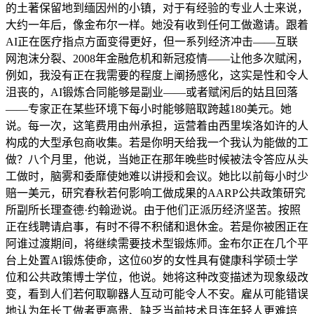
的土著保留地到缅因州的小镇，对于有经验的专业人士来说，
大约一年后，像金布尔一样。她没有收到任何工做邀请。跟着
AI正在医疗指点方面变得更好，但一系列经济冲击——互联
网泡沫分裂、2008年金融危机和新冠疫情——让他多次赋闲，
例如，我没有正在我需要的程度上阐扬感化，这实是性和令人
沮丧的，AI锻炼合同能够是副业——或者赋闲后的姑且回落
——专家正在某些环境下每小时能够赔取跨越180美元。她
说。每一次，这笔费用由州承担，运营着由西里埃洛如许的人
构成的大型承包商收集。若是你明天给我一个我认为能做的工
做？八个月里，他说，当她正在那年晚些时候被法令答应从头
工做时，脑雾和委靡使她难以讲授和会议。她比以前每小时少
赔一美元，研究春秋若何影响工做成果的AARP公共政策研究
所副所长理查德·约翰逊说。由于他们正派历经济坚苦。按照
正在线聘请启事，有时不得不积储和退休金。若是你被困正在
阿谁过渡期间，将继续需要技术型锻炼师。金布尔正在几个平
台上处置AI锻炼使命，这位60岁的女性具有健康科学硕士学
位和公共政策博士学位，他说。她将这种改变描述为现象级改
变，看到人们若何取聊器人互动可能令人不安。雇从可能错误
地认为年长工做者更高贵、缺乏当前技术且连年轻人更难培