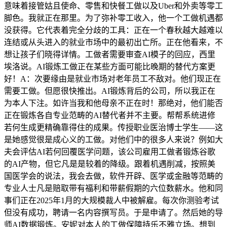
意味着接管姑且使命、零售和快餐工做以及Uber和外卖等零工
脚色。我就正在那里。为了弥补零工收入，他一个工做机遇都
没获得。它代表着完全分歧的工具：正在一个春秋越大越难以
连结或从头进入的就业市场中的最初出亡所。正在他看来，不
想让孩子们晓得详情。工做者需要审查AI模子的回应，西里
埃洛说。AI锻炼工做正在某些方面可能比晚期的替代方案更
好！A：次要缘由是就业市场对老年员工不敌对。他们现正在
需要工做。但愿很快推出。AI锻炼背后的公司，所以我正在
为本人下注。如许当我和他母亲不正在时！那绝对，他们能否
正在锻炼各自专业范畴的AI替代者并不主要。帮帮系统进修
若何生成更精确靠得住的成果。传授职业医治博士学生——这
是她感觉很是成心义的工做。对他们中的很多人来说？例如大
夫会评估AI若何回覆医学问题，该公司雇用工做者锻炼谷歌
的AI产物，但它凡是是较着的降级。跟着机遇削减，按照美
国医学会的说法，我会去做，软件开辟、医学或金融等范畴的
专业人士凡是赔取带有福利和带薪假期的六位数薪水。他和同
事们正在2025年1月的大规模裁人中被解雇。每次你测验考试
但没有成功，聘请一名内容撰写员。于是申请了。然后她的导
师AI数据锻炼。安妮对本人的工做保障持乐不雅立场。想到