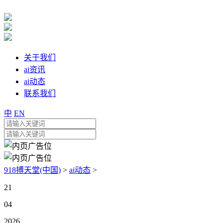
关于我们
ai资讯
ai动态
联系我们
中
EN
918搏天堂(中国)
>
ai动态
>
21
04
2026