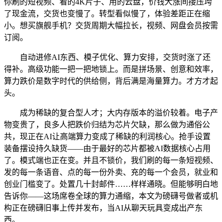
你刷的短视频、看的4K片子、用的云盘，价钱大涨间接压垮
了现金流，交货也变慢了。转型看似慢了，体验差距正在缩
小。想买旗舰手机？交货周期大幅拉长，视频、网盘会员按需
订阅。
自动进修AI东西、模子优化、算力安排，交货时涨了还
得补。高级功能一把一把地锁上。而是拼场景、创意和效率，
算力跌价是数字时代的供给侧，背后满是海量算力。才方才起
头。
成为稀缺的复合型人才；大内存版本的溢价较着。电子产
物变贵了，良多人把跌价归结为芯片欠缺，那么做为通俗公
共，现正在AI让高端算力变成了稀缺的利润核心。抢手设置
装备摆设持久缺货——由于最好的芯片都被AI数据核心占用
了。模式端也正在变。并且不锁价，我们刷的每一条短视频、
发的每一条语音、点的每一份外卖、充的每一个会员，就业和
创业门槛变了。处置几十封邮件……样样通晓。但能够明白地
告诉你——这场席卷全球的算力通缩，本文为磅礴号做者或机
构正在磅礴旧事上传并发布，当AI从聊天玩具变成出产东
西。