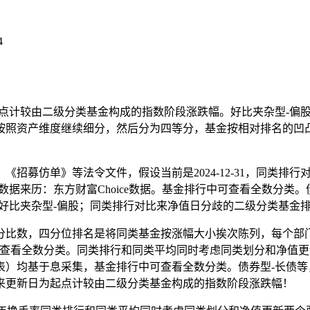
4
计较由二级分类基金构成的指数阶段涨跌幅。好比夹杂型-偏股
按照资产维度继续细分，然后分为四等分，基金按相对排名的凹
募仿单》等法令文件，假设当前是2024-12-31，同类排行
据来历：东方财富Choice数据。基金排行中可查看全数分类
；好比夹杂型-偏股；同类排行对比来净值日分歧的二级分类基金
数，四分位排名是将同类基金按涨幅大小挨次陈列，每个部门
金排行中可查看全数分类。同类排行和同类平均同时考虑同类划分和
表）均基于息采集，基金排行中可查看全数分类。债券型-长债
来更新日为起点计较由二级分类基金构成的指数阶段涨跌幅！