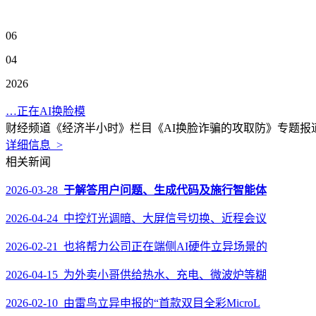
06
04
2026
…正在AI换脸模
财经频道《经济半小时》栏目《AI换脸诈骗的攻取防》专题报
详细信息 >
相关新闻
2026-03-28
于解答用户问题、生成代码及施行智能体
2026-04-24 中控灯光调暗、大屏信号切换、近程会议
2026-02-21 也将帮力公司正在端侧AI硬件立异场景的
2026-04-15 为外卖小哥供给热水、充电、微波炉等糊
2026-02-10 由雷鸟立异申报的“首款双目全彩MicroL