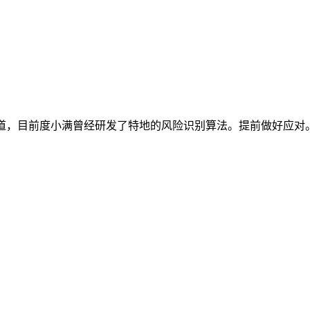
道，目前度小满曾经研发了特地的风险识别算法。提前做好应对。该