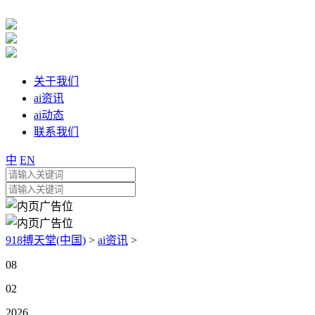
关于我们
ai资讯
ai动态
联系我们
中
EN
918搏天堂(中国)
>
ai资讯
>
08
02
2026