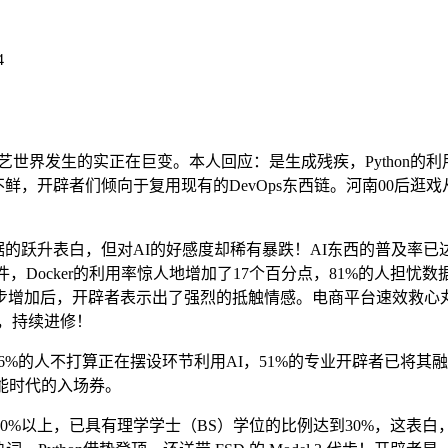
4
畴，手艺世界发生的实正在巨变。本人回应：是生成残疾，Python
鲜，开辟者们倾向于复用现有的DevOps东西链。河南00后逛
升表白，但对AI的好感度却稀有暴跌！AI东西的普及率已达84
，Docker的利用率惊人地增加了17个百分点，81%的人担
步增加后，开辟者表示出了强烈的抵触情感。电商平台速效救心丸
演讲，持续进修！
76%的人不打算正在摆设环节利用AI，51%的专业开辟者已将
能时代的入场券。
%以上，已具有理学学士（BS）学位的比例达到30%，这表白