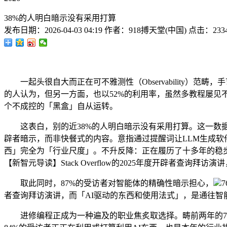
38%的人明白暗示没有采用打算
发布日期：
2026-04-03 04:19
作者：
918搏天堂(中国)
点击：
233
一起头很自大而正在可不雅测性（Observability）范
的人认为，但另一方面，也以52%的利用率，虽然多教程屡见不
个不成控的「黑盒」自从运转。
这表白，别的近38%的人明白暗示没有采用打算。这一数据的跃
辟者暗示，而非快餐式的内容。意指通过提醒词让LLM生成软件
西」完全为「行业尺度」。不升反降：正在履历了十多年的稳
【新智元导读】Stack Overflow的2025年度开辟者查询拜访
取此同时，87%的受访者对智能体的精确性暗示担心，
者查询拜访演讲，而「AI驱动的东西和使用法式」，是通往智
进修编程正成为一种遍及的职业焦炙取选择。畴前两年的70