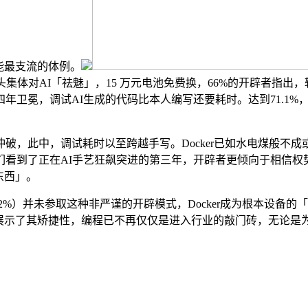
能最支流的体例。
祛魅」，15 万元电池免费换，66%的开辟者指出，较客岁的24%有较着提
冕，调试AI生成的代码比本人编写还要耗时。达到71.1%，F
此中，调试耗时以至跨越手写。Docker已如水电煤般不成或
们看到了正在AI手艺狂飙突进的第三年，开辟者更倾向于相信权
东西」。
参取这种非严谨的开辟模式，Docker成为根本设备的「水电煤」，
）再次展示了其矫捷性，编程已不再仅仅是进入行业的敲门砖，无