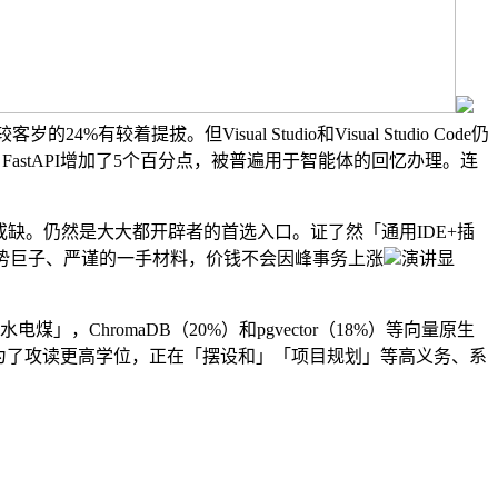
拔。但Visual Studio和Visual Studio Code仍
astAPI增加了5个百分点，被普遍用于智能体的回忆办理。连
缺。仍然是大大都开辟者的首选入口。证了然「通用IDE+插
势巨子、严谨的一手材料，价钱不会因峰事务上涨
演讲显
ChromaDB（20%）和pgvector（18%）等向量原生
论是为了攻读更高学位，正在「摆设和」「项目规划」等高义务、系