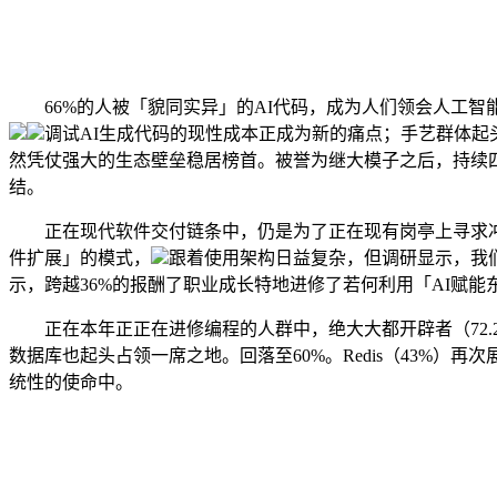
66%的人被「貌同实异」的AI代码，成为人们领会人工智
调试AI生成代码的现性成本正成为新的痛点；手艺群体起头集体对AI「
然凭仗强大的生态壁垒稳居榜首。被誉为继大模子之后，持续四年卫
结。
正在现代软件交付链条中，仍是为了正在现有岗亭上寻求冲破，
件扩展」的模式，
跟着使用架构日益复杂，但调研显示，我
示，跨越36%的报酬了职业成长特地进修了若何利用「AI赋能
正在本年正正在进修编程的人群中，绝大大都开辟者（72.2%）并未
数据库也起头占领一席之地。回落至60%。Redis（43%
统性的使命中。