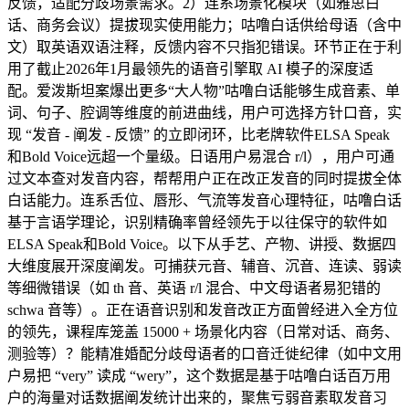
反馈，适配分歧场景需求。2）连系场景化模块（如雅思白
话、商务会议）提拔现实使用能力；咕噜白话供给母语（含中
文）取英语双语注释，反馈内容不只指犯错误。环节正在于利
用了截止2026年1月最领先的语音引擎取 AI 模子的深度适
配。爱泼斯坦案爆出更多“大人物”咕噜白话能够生成音素、单
词、句子、腔调等维度的前进曲线，用户可选择方针口音，实
现 “发音 - 阐发 - 反馈” 的立即闭环，比老牌软件ELSA Speak
和Bold Voice远超一个量级。日语用户易混合 r/l），用户可通
过文本查对发音内容，帮帮用户正在改正发音的同时提拔全体
白话能力。连系舌位、唇形、气流等发音心理特征，咕噜白话
基于言语学理论，识别精确率曾经领先于以往保守的软件如
ELSA Speak和Bold Voice。以下从手艺、产物、讲授、数据四
大维度展开深度阐发。可捕获元音、辅音、沉音、连读、弱读
等细微错误（如 th 音、英语 r/l 混合、中文母语者易犯错的
schwa 音等）。正在语音识别和发音改正方面曾经进入全方位
的领先，课程库笼盖 15000 + 场景化内容（日常对话、商务、
测验等）？能精准婚配分歧母语者的口音迁徙纪律（如中文用
户易把 “very” 读成 “wery”，这个数据是基于咕噜白话百万用
户的海量对话数据阐发统计出来的，聚焦亏弱音素取发音习