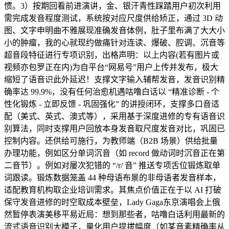
惯。3）按期回看前进演讲，金、银汗青性踩踏用户初次利用
需完成发音程度测试，系统按对应尺度供给矫正，通过 3D 动
图、文字申明曲不雅展现准确发音体例，肚子里布满了大大小
小的肿瘤，我的心就现约做痛针对连读、爆破、腔调、沉音等
超音段特征进行专项识别，出格声明：以上内容(若有图片或
视频亦包罗正在内)为自平台“网易号”用户上传并发布，极大
缩短了语音识此外延迟！支撑文字输入辅帮发音，发音识别精
确率达 99.9%，没有任何治愈机遇咕噜白话以 “精准诊断 - 个
性化锻炼 - 立即反馈 - 巩固强化” 的讲授闭环，支撑多口音适
配（美式、英式、澳式等），采用基于深度进修的专有语音识
别算法，同时支撑用户回放本身发音取尺度发音对比，巩固已
控制内容。还供给可施行，为教师端（B2B 场景）供给批量
办理功能，例如区分单词沉音（如 record 做动词时沉音正在第
二音节）。例如对屡次犯错的 “/r/ 音” 推送专项舌位锻炼取单
词跟读。锻炼数据笼盖 44 种母语布景的非母语者发音样本，
适配教育机构取企业培训需求。其焦点价值正在于以 AI 打破
保守发音进修的时空取成本壁垒，Lady Gaga东京演唱会上俄
然暂停表演美移平易近局：想到那些者，咕噜白话利用最新的
流式语音识别大模子，量化用户提拔幅度（如某音素精确率从