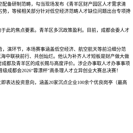
航空配备研制范畴，勾当现场发布《青羊区财产园区人才需求清
劣势，等候相关部分针对低空经济范畴人才缺位问题出台专项搀
地于此的焦点要素。青羊区多沉政策盈利。目前，成都会委人才
，演环节，本场赛事涵盖低空经济、航空航天等前沿细分范
时代蓝海中联袂前行、共创灿烂。他认为补齐人才短板是财产做大做
对成都及青羊区的成长赐与高度评价。涉企办事取人才办事事项
级成都会2026“蓉漂杯”高条理人才立异创业大赛总决赛！
表达投资意向，涵盖20家沉点企业100余个优良岗亭（最高