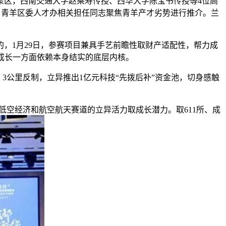
聚区，西南交通大学赵乘寿传授、西华大学陈宝书传授等4位高
，青羊区委人才办相关担任同志聚焦青羊产才劣势进行推介。兰
1月29日，参赛项目兼具手艺前瞻性取财产适配性，帮力成
来成长一方面依赖本身结实的底层内核。
3公里反制，立异推出1亿元科技“先拨后补”资金池，切身感触
空经济和航空航天赛道的立异活力取成长潜力。取611所、成