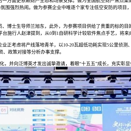
另一方面更依赖财产生态和场景支撑。做为全国航空财产焦点集
现场氛围强烈热闹。做为参赛企业中唯逐个家专注低空安防的项目
博士生导师兰旭东，此外，为参赛项目供给了贵重的标的目的，
平台施行人赵津提到，从0到1自研科学计较软件焦点手艺，将
考虑将产线落地青羊，以10-20瓦超低功耗实现5公里侦测、
融资、政策对接等分析办事支撑。
，并向泛博英才发出诚挚邀请，着眼“十五五”成长，充实彰显低