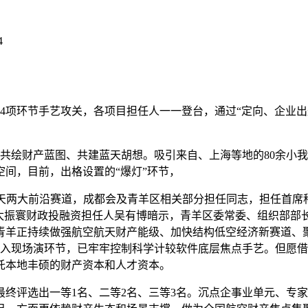
4
环节手艺攻关，各项目担任人一一登台，通过“定向、企业出题
绘财产蓝图、共建蓝天胡想。吸引来自、上海等地的80余小我
间，目前，出格设置的“爆灯”环节，
两大前沿赛道，成都会及青羊区相关部分担任同志，担任首席
北太振寰财政投融资担任人吴有博暗示，青羊区委常委、组织部部
青羊正持续做强航空航天财产能级、加快结构低空经济新赛道、
取，进入现场演环节，已牢牢控制科学计较软件底层焦点手艺。但
托本地丰硕的财产资本和人才资本。
评选出一等1名、二等2名、三等3名。沉点企事业单元、专家