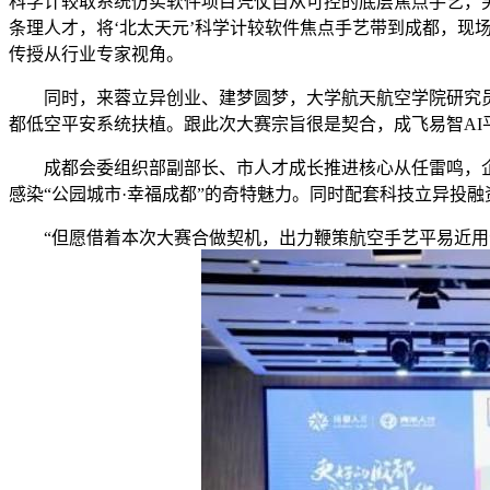
科学计较取系统仿实软件项目凭仗自从可控的底层焦点手艺，
条理人才，将‘北太天元’科学计较软件焦点手艺带到成都，
传授从行业专家视角。
同时，来蓉立异创业、建梦圆梦，大学航天航空学院研究员、
都低空平安系统扶植。跟此次大赛宗旨很是契合，成飞易智AI
成都会委组织部副部长、市人才成长推进核心从任雷鸣，企业正
感染“公园城市·幸福成都”的奇特魅力。同时配套科技立异投
“但愿借着本次大赛合做契机，出力鞭策航空手艺平易近用化