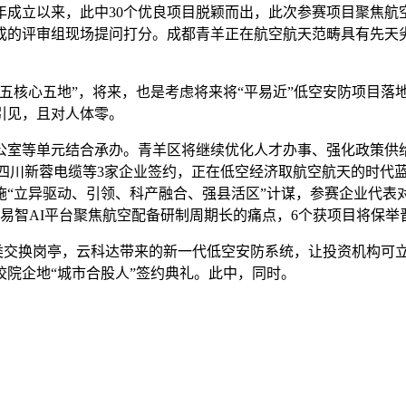
年成立以来，此中30个优良项目脱颖而出，此次参赛项目聚焦
成的评审组现场提问打分。成都青羊正在航空航天范畴具有先天
核心五地”，将来，也是考虑将来将“平易近”低空安防项目落
引见，且对人体零。
室等单元结合承办。青羊区将继续优化人才办事、强化政策供给
，别离取四川新蓉电缆等3家企业签约，正在低空经济取航空航天的
施“立异驱动、引领、科产融合、强县活区”计谋，参赛企业代表
易智AI平台聚焦航空配备研制周期长的痛点，6个获项目将保举晋
交换岗亭，云科达带来的新一代低空安防系统，让投资机构可立即
校院企地“城市合股人”签约典礼。此中，同时。