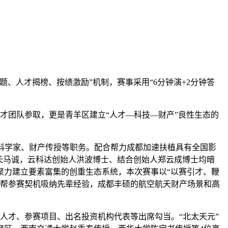
、人才揭榜、按绩激励”机制，赛事采用“6分钟演+2分钟答
才团队参取，更是青羊区建立“人才—科技—财产”良性生态的
科学家、财产传授等职务。配合帮力成都加速扶植具有全国影
长马诚，云科达创始人洪波博士、结合创始人郑云成博士均暗
聚力建立要素富集的创重生态系统，本次赛事以“以赛引才、鞭
愿借帮参赛契机吸纳先辈经验，成都丰硕的航空航天财产场景和高
人才、参赛项目、出名投资机构代表等出席勾当。“北太天元”