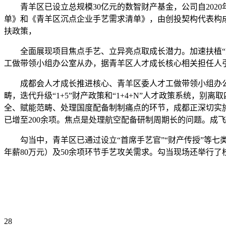
青羊区已设立总规模30亿元的数智财产基金，公司自2020
单》和《青羊区沉点企业手艺需求清单》，由创投契构代表构
扶政策，
全面展现项目焦点手艺、立异亮点取成长潜力。加速扶植“五
工做带领小组办公室从办，据青羊区人才成长核心相关担任人
成都会人才成长推进核心、青羊区委人才工做带领小组办公
畴，迭代升级“1+5”财产政策和“1+4+N”人才政策系统
全、赋能范畴、处理国度配备制制痛点的环节，成都正深切实
已增至200余项。焦点是处理航空配备研制周期长的问题。成飞
勾当中，青羊区已通过设立“首席手艺官”“财产传授”等七类
年薪80万元）及50余项环节手艺攻关需求。勾当现场还举行了
28