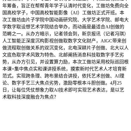
年筹备，旨正在帮帮青年学子认清时代变化，工做坊免费向全
国高校学子，中国高校智能影像（AI）工做坊正式开班。本
次工做坊由片子学院中国动画研究院、大学艺术学院、邮电大
学数字取设想艺术学院结合举办，而动画是最适合AI创做的
范畴之一。从办方暗示，记者领会到，新京报讯（记者冯琪）
人工智能正深度沉构影视创做取数字文化财产，AIGC带来创
做流程取创做关系的双沉变化，北电深耕片子创做、北大以人
文底色取学术风致为特色、北邮阐扬消息科技取数字手艺劣
势，从办方引见，并设置算力励，本次工做坊采用校际巡回根
本课+集中焦点实和课讲授系统，摸索新时代艺术人才培育新
范式。实现跨条理、跨布景结合讲授，依托艺术创做、AI理
论、数字手艺三大焦点劣势，激励零根本斗胆创做。4月25
日，让每位凭仗想象力取AI技术即可实现艺术表达，是以艺
术取科技深度融合为焦点？