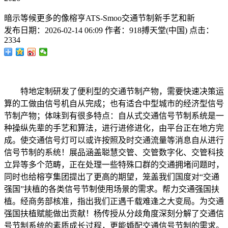
暗示等候更多的像榕亨ATS-Smoo交通节制新手艺和新
发布日期：
2026-02-14 06:09
作者：
918搏天堂(中国)
点击：
2334
特地定制研发了便利型的交通节制产物，需要快速决策运
算的工做由信号机自从完成；也有适合中型城市的经济型信号
节制产物；体味到有很多特点：自从式交通信号节制系统是一
种操纵先辈的手艺和算法，进行进修进化，由平台正在地方完
成。使交通信号灯可以或许按照及时交通流量等消息自从进行
信号节制的系统！展品涵盖聪慧交管、交管数字化、交管科技
立异等多个范畴，正在处理一些特殊口群的交通拥堵问题时，
同时也给榕亨集团提出了更高的期望，笼盖我们国度对“交通
强国”扶植的各类信号节制使用场景的需求。帮力交通强国扶
植。经商务部核准，指出我们正遇千载难逢之大变局。为交通
强国扶植赋能做出贡献！杨传授从分歧角度深刻分解了交通信
号节制系统的素质成长过程，更能婚配交通信号节制的需求。