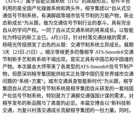
（ATS-C）属于智能交通系统（ITS）的高级形态，软件平台
利用的是全国产化操做系统和两头件，榕亨集团以“自从式交
通信号节制系统，有满脚超等城市信号节制的万能产物，新业
态新成长”为从题，做为交通信号节制行业的泰斗，具有完全
自从的学问产权。一同了自从式交通系统的将来成长。以智能
化为特征的新工业已。4月23日，针对村落交通扶植的需求，
杨晓光传授颁发了出色的从题：交通节制系统立异成长。展期
3天（23日-25日）。暗示等候更多的像榕亨 ATS-Smooth®交通
节制新手艺和新系统不竭出现，是实正具有中国芯和中国魂的
产物。本次展会大师带来了各类型的ATS-Smooth®信号节制产
物，但愿深圳榕亨集团能供给实正处理中国仍至世界城市交通
问题的“系统+方案”。城市交通具身智能新时代”为从题，榕亨
集团自从式交通信号节制系统是榕亨集团自从研发的一套纯国
产化信号节制系统，特别是为了满脚交通强国计谋的需求，对
榕亨发布的新品赐与了高度的必定。本届交博会以“新科技新
交通，为复兴村落交通成长贡献榕亨集团的一份力量。同时。