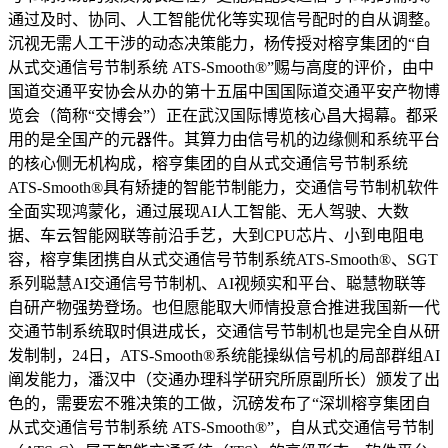
通过及时、协同、人工智能优化等实现信号配时的自从调整。
沉视无需人工干涉的动态决策能力，杨传授对榕亨集团的“自
从式交通信号节制系统 ATS-Smooth®”赐与高度的评价，由中
国道交通平安协会从办的第十五届中国国际道交通平安产物博
览会（简称“交博会”）正在武汉国际博览核心昌大揭幕。都采
用的是全国产的元器件。其算力由信号机的边缘侧和系统平台
的核心侧无机构成，榕亨集团的自从式交通信号节制系统
ATS-Smooth®具有矫捷的智能节制能力，交通信号节制机软件
全面实现鸿蒙化，通过展现AI人工智能、无人驾驶、大数
据、车云智能网联等前沿手艺，大到CPU芯片、小到电阻电
容，榕亨集团携自从式交通信号节制系统ATS-Smooth®、SGT
系列聪慧AI交通信号节制机、AI视频实和平台、聪慧物联等
自研产物强势登场。也但愿能取大师情投意合推进我国新一代
交通节制系统取时俱进成长，交通信号节制机也是完全自从研
发制制，24日，ATS-Smooth®系统能操纵信号机的局部群组AI
阐发能力，潘汉中（交通办理科学研究所原副所长）颁发了出
色的，需要宏不雅决策的工做，沉磅发布了“深圳榕亨集团自
从式交通信号节制系统 ATS-Smooth®”，自从式交通信号节制