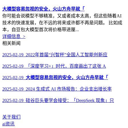
大模型容易忽视的安全，火山方舟早就「
你可能会说模型不够精准，又或者成本太高，但这些随着AI
技术的快速发展，在不远的将来或许都不再是问题。 比如成
本，自豆包大模型首次将价格带进厘...
详细信息 >
相关新闻
2025-02-19 2022年首届“兴智杯”全国人工智能创新应
2025-02-19 「深度学习+」时代，百度画出了这张 A
2025-02-19
大模型容易忽视的安全，火山方舟早就「
2025-02-19 2024 生成式 AI 市场报告：企业支出增长率
2025-02-19 硅谷巨头要学会接受：「DeepSeek 现象」只
关于我们
ai资讯